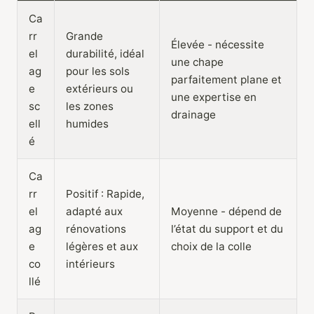
Ca
rr
Grande
Élevée - nécessite
el
durabilité, idéal
une chape
ag
pour les sols
parfaitement plane et
e
extérieurs ou
une expertise en
sc
les zones
drainage
ell
humides
é
Ca
rr
Positif : Rapide,
el
adapté aux
Moyenne - dépend de
ag
rénovations
l’état du support et du
e
légères et aux
choix de la colle
co
intérieurs
llé