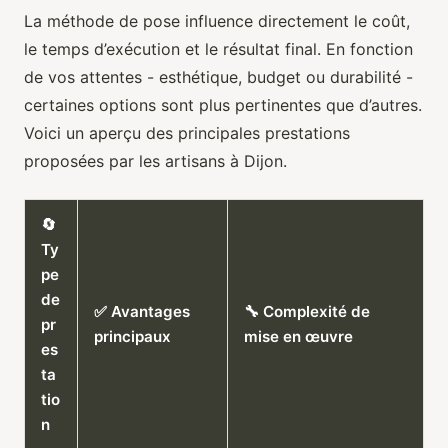
La méthode de pose influence directement le coût,
le temps d’exécution et le résultat final. En fonction
de vos attentes - esthétique, budget ou durabilité -
certaines options sont plus pertinentes que d’autres.
Voici un aperçu des principales prestations
proposées par les artisans à Dijon.
🔄
Ty
pe
de
✅ Avantages
🔧 Complexité de
pr
principaux
mise en œuvre
es
ta
tio
n