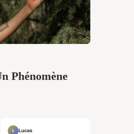
 Un Phénomène
Lucas
L