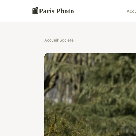
Paris Photo
📰
Accu
Accueil
›
Société