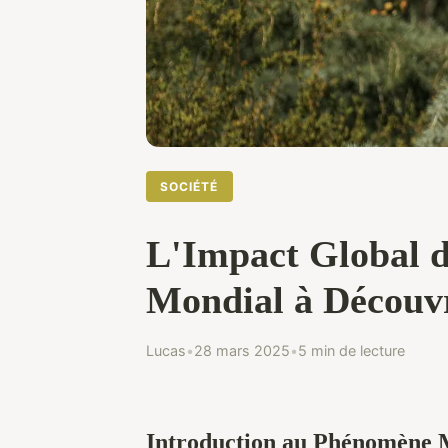
SOCIÉTÉ
L'Impact Global d
Mondial à Découv
Lucas
•
28 mars 2025
•
5 min de lecture
Introduction au Phénomène M