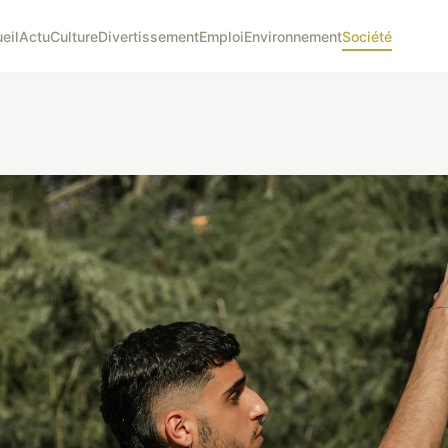
eil
Actu
Culture
Divertissement
Emploi
Environnement
Société