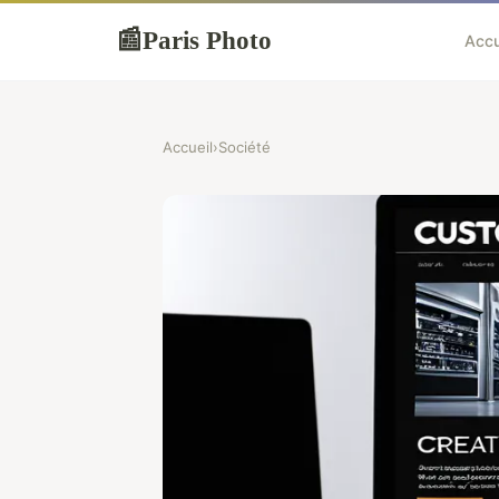
Paris Photo
📰
Accu
Accueil
›
Société