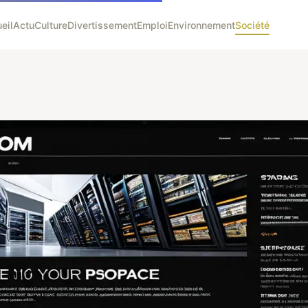
eil
Actu
Culture
Divertissement
Emploi
Environnement
Société