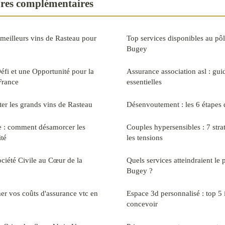
ures complémentaires
meilleurs vins de Rasteau pour
Top services disponibles au pô
Bugey
éfi et une Opportunité pour la
Assurance association asl : gui
France
essentielles
ter les grands vins de Rasteau
Désenvoutement : les 6 étapes
e : comment désamorcer les
Couples hypersensibles : 7 stra
ité
les tensions
ociété Civile au Cœur de la
Quels services atteindraient le
Bugey ?
mer vos coûts d'assurance vtc en
Espace 3d personnalisé : top 5 
concevoir