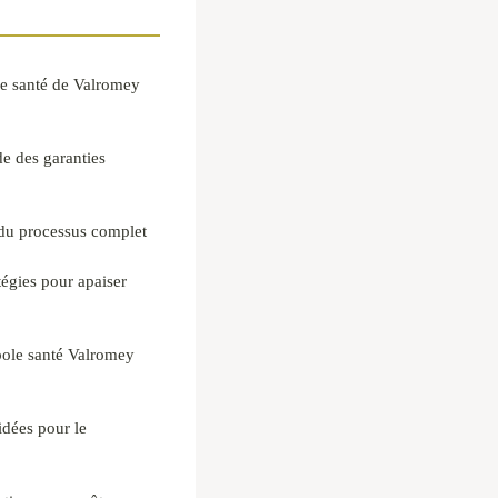
le santé de Valromey
de des garanties
 du processus complet
tégies pour apaiser
 pole santé Valromey
idées pour le