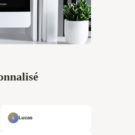
onnalisé
Lucas
L