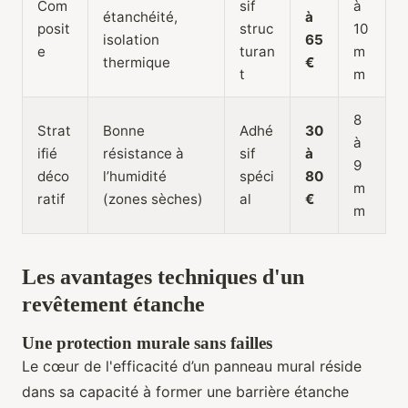
Com
sif
à
étanchéité,
à
posit
struc
10
isolation
65
e
turan
m
thermique
€
t
m
8
Strat
Bonne
Adhé
30
à
ifié
résistance à
sif
à
9
déco
l’humidité
spéci
80
m
ratif
(zones sèches)
al
€
m
Les avantages techniques d'un
revêtement étanche
Une protection murale sans failles
Le cœur de l'efficacité d’un panneau mural réside
dans sa capacité à former une barrière étanche