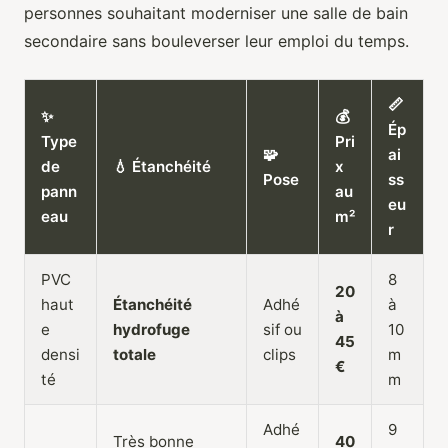
personnes souhaitant moderniser une salle de bain
secondaire sans bouleverser leur emploi du temps.
📏
✨
💰
Ép
Type
Pri
🧩
ai
de
💧 Étanchéité
x
Pose
ss
pann
au
eu
eau
m²
r
PVC
8
20
haut
Étanchéité
Adhé
à
à
e
hydrofuge
sif ou
10
45
densi
totale
clips
m
€
té
m
Adhé
9
Très bonne
40