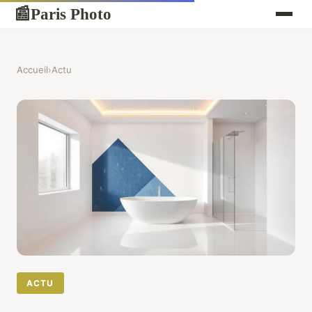
Paris Photo
📰
Accueil
›
Actu
ACTU